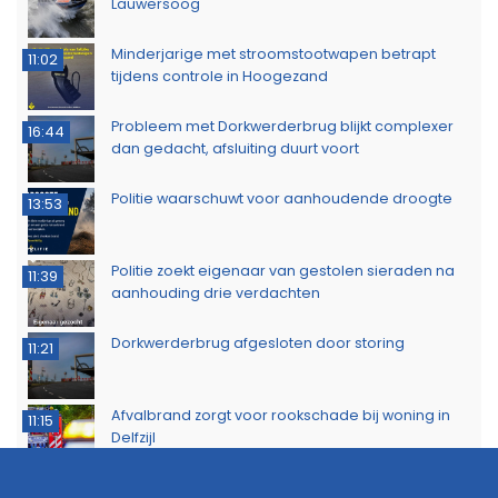
Lauwersoog
Minderjarige met stroomstootwapen betrapt
11:02
tijdens controle in Hoogezand
Probleem met Dorkwerderbrug blijkt complexer
16:44
dan gedacht, afsluiting duurt voort
Politie waarschuwt voor aanhoudende droogte
13:53
Politie zoekt eigenaar van gestolen sieraden na
11:39
aanhouding drie verdachten
Dorkwerderbrug afgesloten door storing
11:21
Afvalbrand zorgt voor rookschade bij woning in
11:15
Delfzijl
Meerdere politie-eenheden ingezet bij incident
11:08