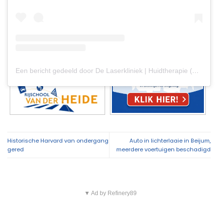
Een bericht gedeeld door De Laserkliniek | Huidtherapie (@delaserkliniek.nl)
Historische Harvard van ondergang
Auto in lichterlaaie in Beijum,
gered
meerdere voertuigen beschadigd
▼ Ad by Refinery89