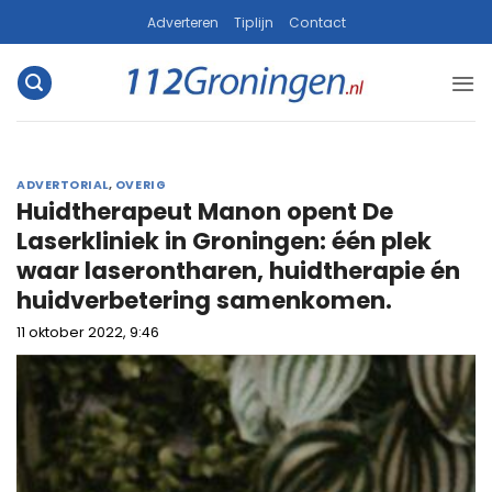
Ga
Adverteren
Tiplijn
Contact
naar
inhoud
ADVERTORIAL
,
OVERIG
Huidtherapeut Manon opent De
Laserkliniek in Groningen: één plek
waar laserontharen, huidtherapie én
huidverbetering samenkomen.
11 oktober 2022, 9:46