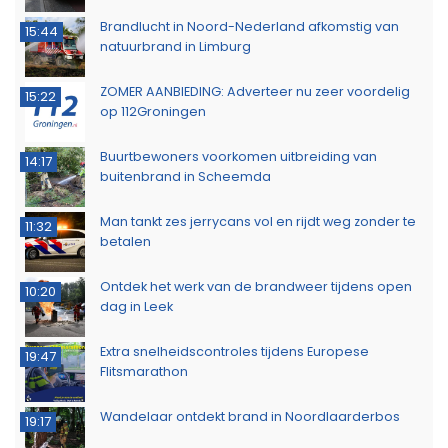
Brandlucht in Noord-Nederland afkomstig van
15:44
natuurbrand in Limburg
ZOMER AANBIEDING: Adverteer nu zeer voordelig
15:22
op 112Groningen
Buurtbewoners voorkomen uitbreiding van
14:17
buitenbrand in Scheemda
Man tankt zes jerrycans vol en rijdt weg zonder te
11:32
betalen
Ontdek het werk van de brandweer tijdens open
10:20
dag in Leek
Extra snelheidscontroles tijdens Europese
19:47
Flitsmarathon
Wandelaar ontdekt brand in Noordlaarderbos
19:17