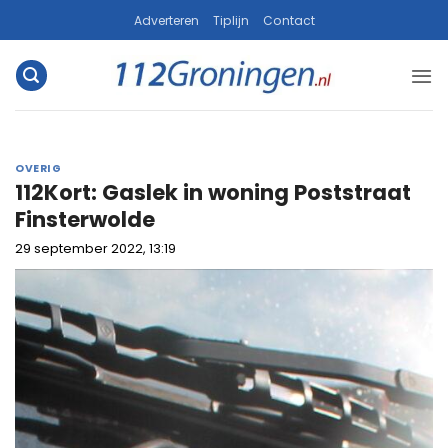
Ga
Adverteren
Tiplijn
Contact
naar
inhoud
OVERIG
112Kort: Gaslek in woning Poststraat
Finsterwolde
29 september 2022, 13:19