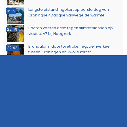
Langste afstand ingekort op eerste dag van
16:15
Groningse 4Daagse vanwege de warmte
Boeren voeren actie tegen stikstofplannen op
22:49
viaduct A7 bij Hoogkerk
Brandalarm door toiletroker legt treinverkeer
22:42
tussen Groningen en Zwolle kort stil