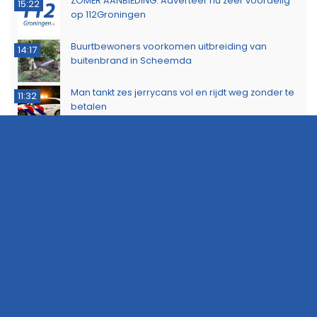
ZOMER AANBIEDING: Adverteer nu zeer voordelig
15:22
op 112Groningen
Buurtbewoners voorkomen uitbreiding van
14:17
buitenbrand in Scheemda
Man tankt zes jerrycans vol en rijdt weg zonder te
11:32
betalen
Ontdek het werk van de brandweer tijdens open
10:20
dag in Leek
Extra snelheidscontroles tijdens Europese
19:47
Flitsmarathon
Wandelaar ontdekt brand in Noordlaarderbos
19:17
Langste afstand ingekort op eerste dag van
16:15
Groningse 4Daagse vanwege de warmte