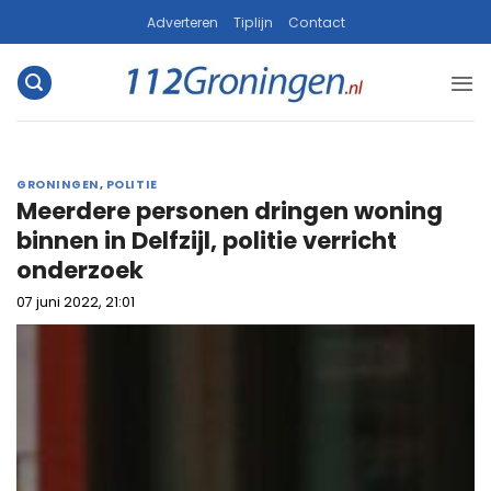
Ga
Adverteren
Tiplijn
Contact
naar
inhoud
GRONINGEN
,
POLITIE
Meerdere personen dringen woning
binnen in Delfzijl, politie verricht
onderzoek
07 juni 2022, 21:01