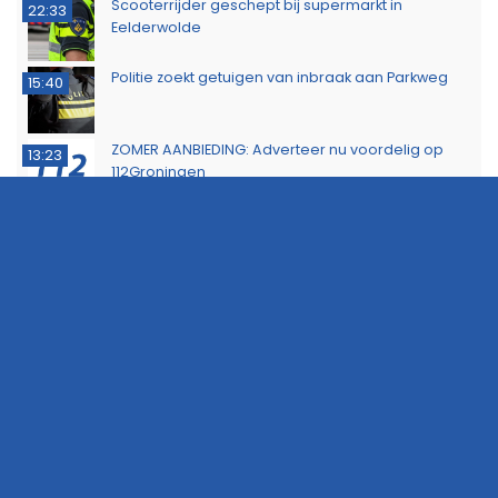
Scooterrijder geschept bij supermarkt in
22:33
Eelderwolde
Politie zoekt getuigen van inbraak aan Parkweg
15:40
ZOMER AANBIEDING: Adverteer nu voordelig op
13:23
112Groningen
KNRM sleept zeiljacht met motorproblemen naar
11:46
Lauwersoog
Minderjarige met stroomstootwapen betrapt
11:02
tijdens controle in Hoogezand
Probleem met Dorkwerderbrug blijkt complexer
16:44
dan gedacht, afsluiting duurt voort
Politie waarschuwt voor aanhoudende droogte
13:53