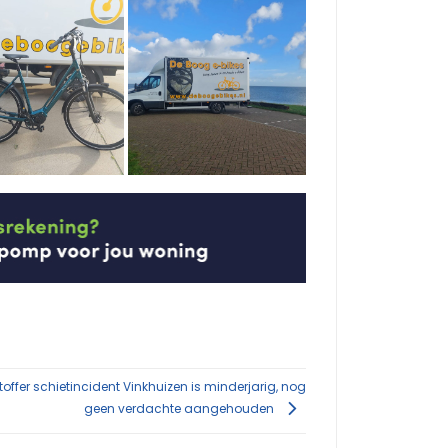
offer schietincident Vinkhuizen is minderjarig, nog
geen verdachte aangehouden