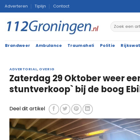
Ga
Adverteren
Tiplijn
Contact
naar
inhoud
Brandweer
Ambulance
Traumaheli
Politie
Rijkswa
ADVERTORIAL
,
OVERIG
Zaterdag 29 Oktober weer ee
stuntverkoop` bij de boog Eb
Deel dit artikel