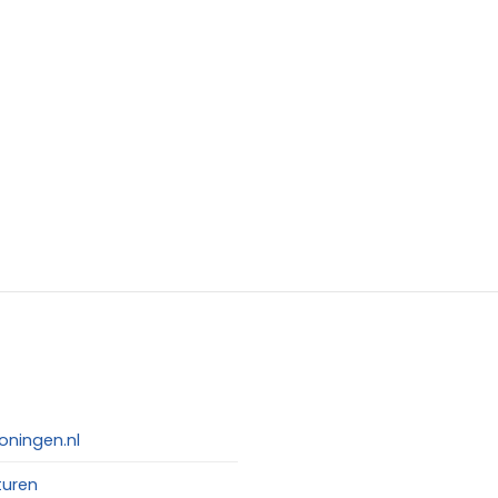
oningen.nl
turen