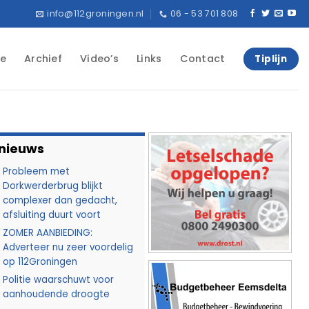
info@112groningen.nl
06 - 53 701 808
e
Archief
Video’s
Links
Contact
Tiplijn
 nieuws
Probleem met
Dorkwerderbrug blijkt
complexer dan gedacht,
afsluiting duurt voort
ZOMER AANBIEDING:
Adverteer nu zeer voordelig
op 112Groningen
Politie waarschuwt voor
aanhoudende droogte