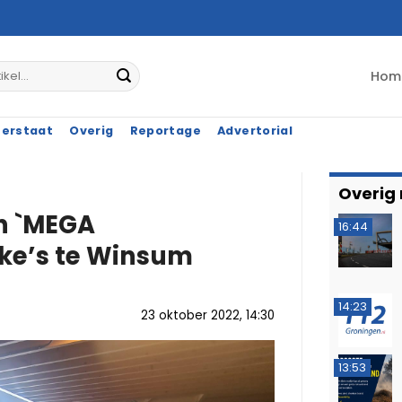
Hom
terstaat
Overig
Reportage
Advertorial
Overig
n `MEGA
16:44
ike’s te Winsum
14:23
23 oktober 2022, 14:30
13:53