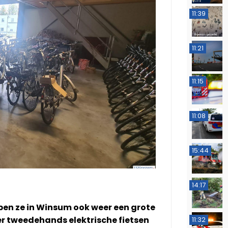
11:39
11:21
11:15
11:08
15:44
14:17
n ze in Winsum ook weer een grote
ier tweedehands elektrische fietsen
11:32