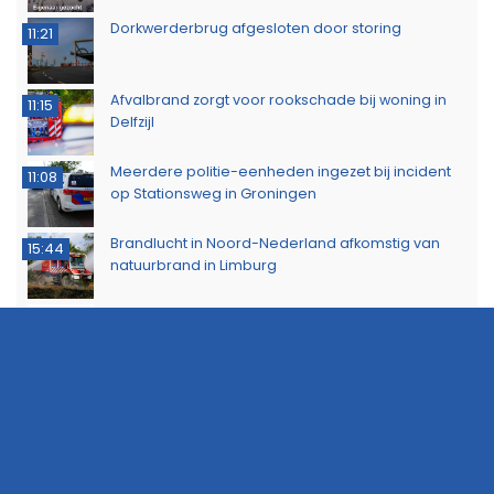
Dorkwerderbrug afgesloten door storing
11:21
Afvalbrand zorgt voor rookschade bij woning in
11:15
Delfzijl
Meerdere politie-eenheden ingezet bij incident
11:08
op Stationsweg in Groningen
Brandlucht in Noord-Nederland afkomstig van
15:44
natuurbrand in Limburg
ZOMER AANBIEDING: Adverteer nu zeer voordelig
15:22
op 112Groningen
Buurtbewoners voorkomen uitbreiding van
14:17
buitenbrand in Scheemda
Man tankt zes jerrycans vol en rijdt weg zonder te
11:32
betalen