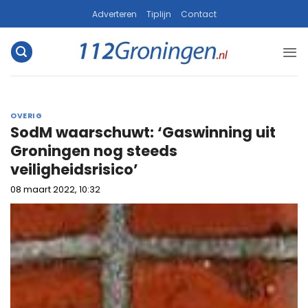
Ga
Adverteren
Tiplijn
Contact
naar
inhoud
OVERIG
SodM waarschuwt: ‘Gaswinning uit
Groningen nog steeds
veiligheidsrisico’
08 maart 2022, 10:32