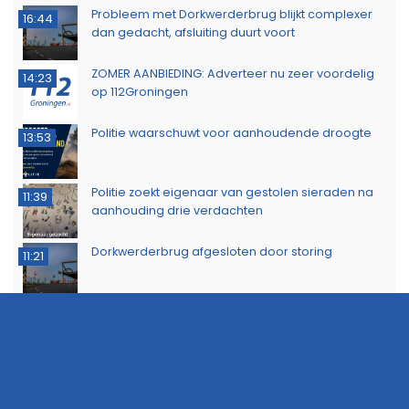
Ontdek het werk van de brandweer tijdens open
10:20
dag in Leek
Extra snelheidscontroles tijdens Europese
19:47
Flitsmarathon