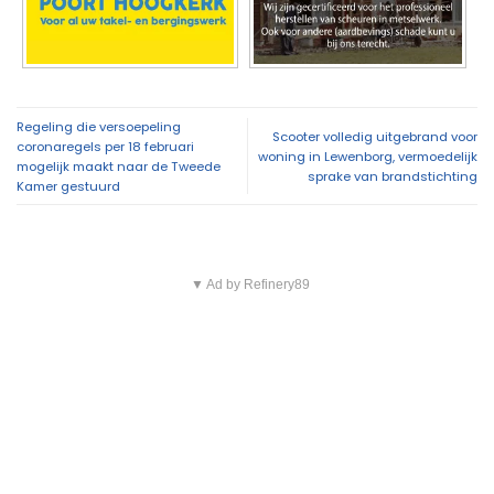
Overig nieuws
Probleem met Dorkwerderbrug blijkt complexer
16:44
dan gedacht, afsluiting duurt voort
ZOMER AANBIEDING: Adverteer nu zeer voordelig
14:23
op 112Groningen
Politie waarschuwt voor aanhoudende droogte
13:53