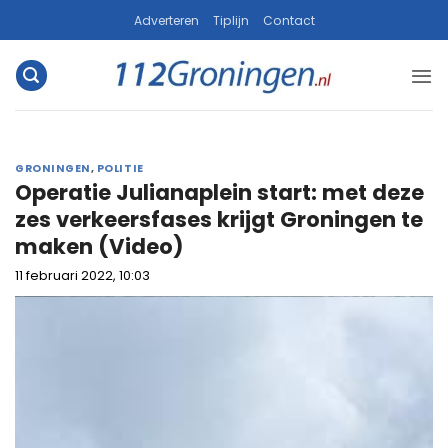
Ga
Adverteren
Tiplijn
Contact
naar
inhoud
GRONINGEN
,
POLITIE
Operatie Julianaplein start: met deze
zes verkeersfases krijgt Groningen te
maken (Video)
11 februari 2022, 10:03