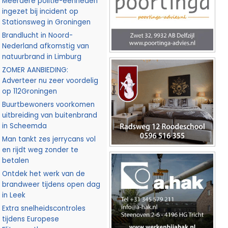
Meerdere politie-eenheden
ingezet bij incident op
Stationsweg in Groningen
Brandlucht in Noord-
Nederland afkomstig van
natuurbrand in Limburg
ZOMER AANBIEDING:
Adverteer nu zeer voordelig
op 112Groningen
Buurtbewoners voorkomen
uitbreiding van buitenbrand
in Scheemda
Man tankt zes jerrycans vol
en rijdt weg zonder te
betalen
Ontdek het werk van de
brandweer tijdens open dag
in Leek
Extra snelheidscontroles
tijdens Europese