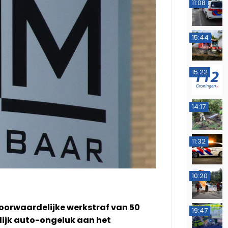
11:08
15:44
15:22
14:17
11:32
10:20
voorwaardelijke werkstraf van 50
19:47
lijk auto-ongeluk aan het