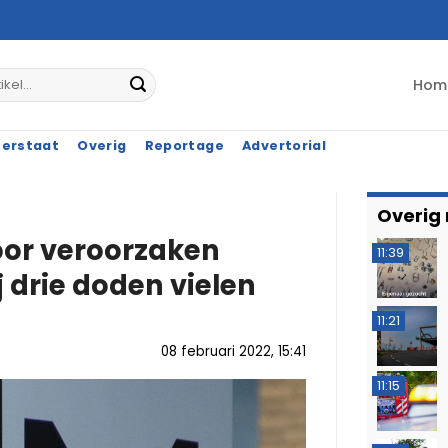
Hom
terstaat
Overig
Reportage
Advertorial
Overig
oor veroorzaken
11:39
 drie doden vielen
11:21
08 februari 2022, 15:41
11:15