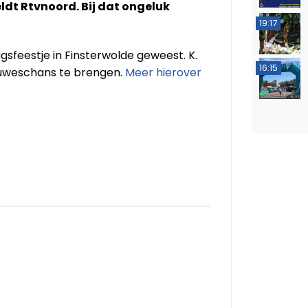
dt Rtvnoord. Bij dat ongeluk
19:17
sfeestje in Finsterwolde geweest. K.
16:15
euweschans te brengen.
Meer hierover