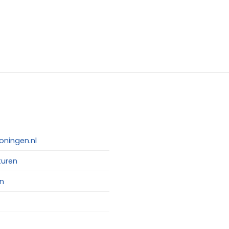
oningen.nl
turen
n