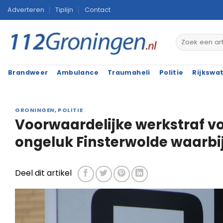
Ga
Adverteren
Tiplijn
Contact
naar
inhoud
Brandweer
Ambulance
Traumaheli
Politie
Rijkswa
GRONINGEN
,
POLITIE
Voorwaardelijke werkstraf v
ongeluk Finsterwolde waarbij
Deel dit artikel