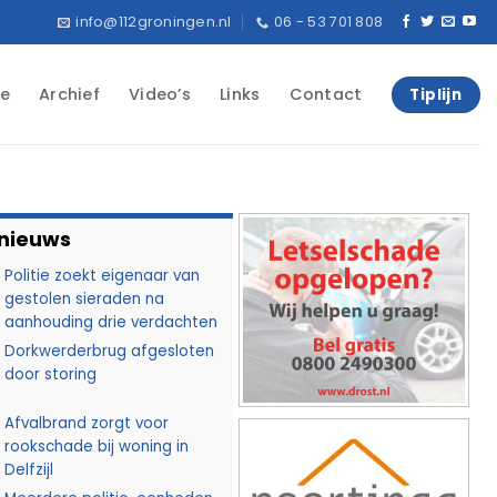
info@112groningen.nl
06 - 53 701 808
e
Archief
Video’s
Links
Contact
Tiplijn
 nieuws
Politie zoekt eigenaar van
gestolen sieraden na
aanhouding drie verdachten
Dorkwerderbrug afgesloten
door storing
Afvalbrand zorgt voor
rookschade bij woning in
Delfzijl