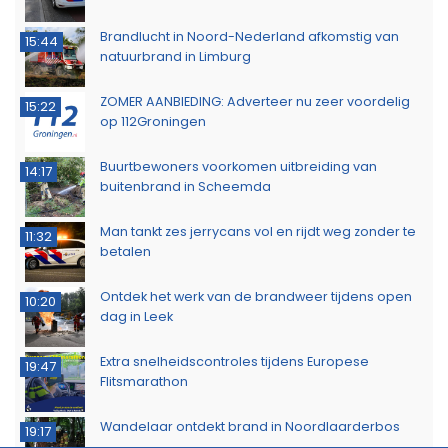
Brandlucht in Noord-Nederland afkomstig van
15:44
natuurbrand in Limburg
ZOMER AANBIEDING: Adverteer nu zeer voordelig
15:22
op 112Groningen
Buurtbewoners voorkomen uitbreiding van
14:17
buitenbrand in Scheemda
Man tankt zes jerrycans vol en rijdt weg zonder te
11:32
betalen
Ontdek het werk van de brandweer tijdens open
10:20
dag in Leek
Extra snelheidscontroles tijdens Europese
19:47
Flitsmarathon
Wandelaar ontdekt brand in Noordlaarderbos
19:17