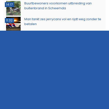
Buurtbewoners voorkomen uitbreiding van
14:17
buitenbrand in Scheemda
Man tankt zes jerrycans vol en rijdt weg zonder te
11:32
betalen
Ontdek het werk van de brandweer tijdens open
10:20
dag in Leek
Extra snelheidscontroles tijdens Europese
19:47
Flitsmarathon