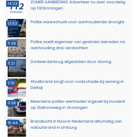
ZOMER AANBIEDING: Adverteer nu zeer voordelig
14:23
op 112Groningen
Politie waarschuwt voor aanhoudende droogte
13:53
Politie zoekt eigenaar van gestolen sieraden na
11:39
aanhouding drie verdachten
Dorkwerderbrug afgesloten door storing
11:21
Afvalbrand zorgt voor rookschade bij woning in
11:15
Delfzijl
Meerdere politie-eenheden ingezet bij incident
11:08
op Stationsweg in Groningen
Brandlucht in Noord-Nederland afkomstig van
15:44
natuurbrand in Limburg