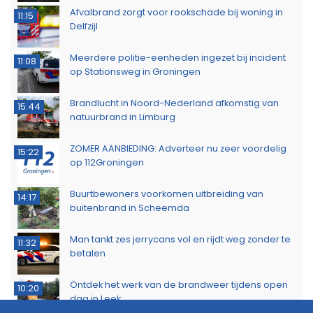
Afvalbrand zorgt voor rookschade bij woning in
11:15
Delfzijl
Meerdere politie-eenheden ingezet bij incident
11:08
op Stationsweg in Groningen
Brandlucht in Noord-Nederland afkomstig van
15:44
natuurbrand in Limburg
ZOMER AANBIEDING: Adverteer nu zeer voordelig
15:22
op 112Groningen
Buurtbewoners voorkomen uitbreiding van
14:17
buitenbrand in Scheemda
Man tankt zes jerrycans vol en rijdt weg zonder te
11:32
betalen
Ontdek het werk van de brandweer tijdens open
10:20
dag in Leek