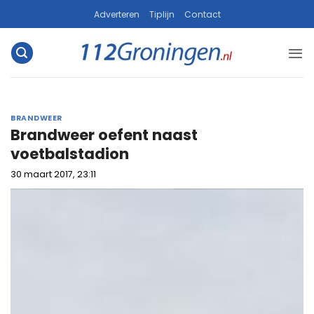
Ga
Adverteren
Tiplijn
Contact
naar
inhoud
BRANDWEER
Brandweer oefent naast
voetbalstadion
30 maart 2017, 23:11