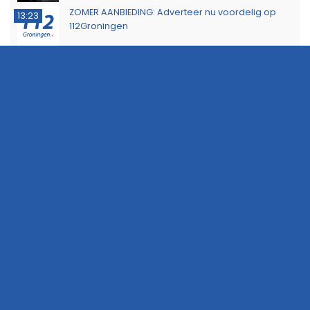
ZOMER AANBIEDING: Adverteer nu voordelig op
13:23
112Groningen
KNRM sleept zeiljacht met motorproblemen naar
11:46
Lauwersoog
Minderjarige met stroomstootwapen betrapt
11:02
tijdens controle in Hoogezand
Probleem met Dorkwerderbrug blijkt complexer
16:44
dan gedacht, afsluiting duurt voort
Politie waarschuwt voor aanhoudende droogte
13:53
Politie zoekt eigenaar van gestolen sieraden na
11:39
aanhouding drie verdachten
Dorkwerderbrug afgesloten door storing
11:21