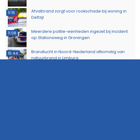
Afvalbrand zorgt voor rookschade bij woning in
11:15
Delfzijl
Meerdere politie-eenheden ingezet bij incident
11:08
op Stationsweg in Groningen
Brandlucht in Noord-Nederland afkomstig van
15:44
natuurbrand in Limburg
Buurtbewoners voorkomen uitbreiding van
14:17
buitenbrand in Scheemda
Man tankt zes jerrycans vol en rijdt weg zonder te
11:32
betalen
Ontdek het werk van de brandweer tijdens open
10:20
dag in Leek
Extra snelheidscontroles tijdens Europese
19:47
Flitsmarathon