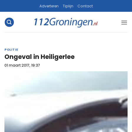
Ga
Adverteren
Tiplijn
Contact
naar
inhoud
POLITIE
Ongeval in Heiligerlee
01 maart 2017, 19:37