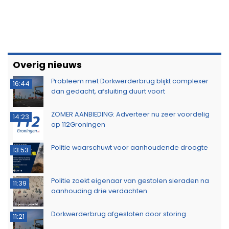
Overig nieuws
Probleem met Dorkwerderbrug blijkt complexer
16:44
dan gedacht, afsluiting duurt voort
ZOMER AANBIEDING: Adverteer nu zeer voordelig
14:23
op 112Groningen
Politie waarschuwt voor aanhoudende droogte
13:53
Politie zoekt eigenaar van gestolen sieraden na
11:39
aanhouding drie verdachten
Dorkwerderbrug afgesloten door storing
11:21