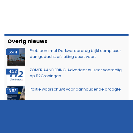
Overig nieuws
Probleem met Dorkwerderbrug blijkt complexer
16:44
dan gedacht, afsluiting duurt voort
ZOMER AANBIEDING: Adverteer nu zeer voordelig
14:23
op 112Groningen
Politie waarschuwt voor aanhoudende droogte
13:53
Politie zoekt eigenaar van gestolen sieraden na
11:39
aanhouding drie verdachten
Dorkwerderbrug afgesloten door storing
11:21