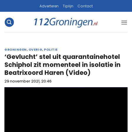
Ga
Adverteren
Tiplijn
Contact
naar
inhoud
GRONINGEN
,
OVERIG
,
POLITIE
‘Gevlucht’ stel uit quarantainehotel
Schiphol zit momenteel in isolatie in
Beatrixoord Haren (Video)
29 november 2021, 20:46