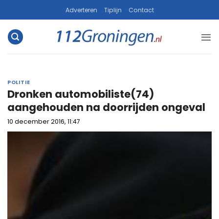
Ga
Adverteren
Tiplijn
Contact
naar
inhoud
POLITIE
Dronken automobiliste(74)
aangehouden na doorrijden ongeval
10 december 2016, 11:47