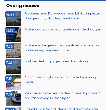
Overig nieuws
Probleem met Dorkwerderbrug blijkt complexer
16:44
dan gedacht, afsluiting duurt voort
Politie waarschuwt voor aanhoudende droogte
13:53
Politie zoekt eigenaar van gestolen sieraden na
11:39
aanhouding drie verdachten
Dorkwerderbrug afgesloten door storing
11:21
Afvalbrand zorgt voor rookschade bij woning in
11:15
Delfzijl
Meerdere politie-eenheden ingezet bij incident
11:08
op Stationsweg in Groningen
Brandlucht in Noord-Nederland afkomstig van