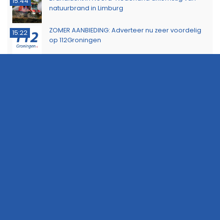
15:44
natuurbrand in Limburg
ZOMER AANBIEDING: Adverteer nu zeer voordelig
15:22
op 112Groningen
Buurtbewoners voorkomen uitbreiding van
14:17
buitenbrand in Scheemda
Man tankt zes jerrycans vol en rijdt weg zonder te
11:32
betalen
Ontdek het werk van de brandweer tijdens open
10:20
dag in Leek
Extra snelheidscontroles tijdens Europese
19:47
Flitsmarathon