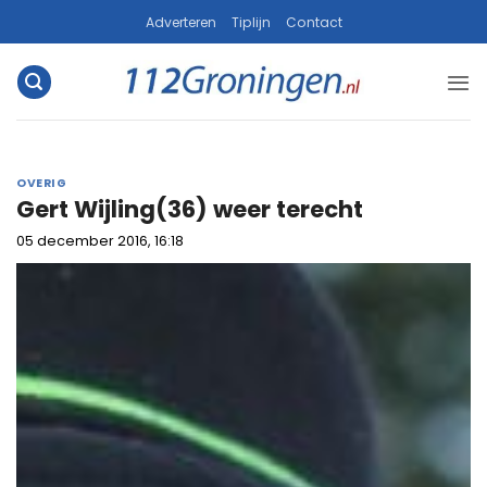
Ga
Adverteren
Tiplijn
Contact
naar
inhoud
OVERIG
Gert Wijling(36) weer terecht
05 december 2016, 16:18