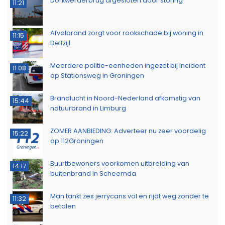
Langste afstand ingekort op eerste dag van
16:15
Groningse 4Daagse vanwege de warmte