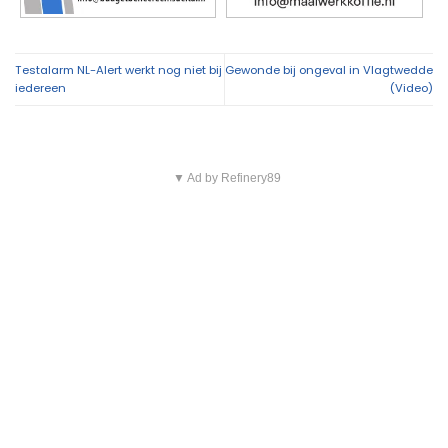
Overig nieuws
Politie zoekt eigenaar van gestolen sieraden na
11:39
aanhouding drie verdachten
Dorkwerderbrug afgesloten door storing
11:21
Afvalbrand zorgt voor rookschade bij woning in
11:15
Delfzijl
Meerdere politie-eenheden ingezet bij incident
11:08
op Stationsweg in Groningen