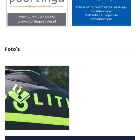
Deel dit artikel
Testalarm NL-Alert werkt nog niet bij
Gewonde bij ongeval in Vlagtwedde
iedereen
(Video)
▼ Ad by Refinery89