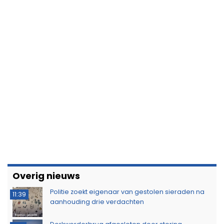
Brandlucht in Noord-Nederland afkomstig van
15:44
natuurbrand in Limburg
ZOMER AANBIEDING: Adverteer nu zeer voordelig
15:22
op 112Groningen
Buurtbewoners voorkomen uitbreiding van
14:17
buitenbrand in Scheemda
Man tankt zes jerrycans vol en rijdt weg zonder te
11:32
betalen
Ontdek het werk van de brandweer tijdens open
10:20
dag in Leek
Extra snelheidscontroles tijdens Europese
19:47
Flitsmarathon
Wandelaar ontdekt brand in Noordlaarderbos
19:17