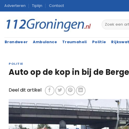
Ga
Adverteren
Tiplijn
Contact
naar
inhoud
Brandweer
Ambulance
Traumaheli
Politie
Rijkswa
POLITIE
Auto op de kop in bij de Ber
Deel dit artikel