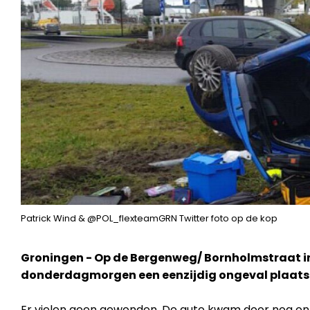
Patrick Wind & @POL_flexteamGRN Twitter foto op de kop
Groningen - Op de Bergenweg/ Bornholmstraat in
donderdagmorgen een eenzijdig ongeval plaat
Er vielen geen gewonden. De auto kwam door nog o