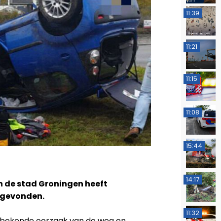
11:39
11:21
11:15
11:08
15:44
14:17
 de stad Groningen heeft
sgevonden.
11:32
nbekende oorzaak van de weg en