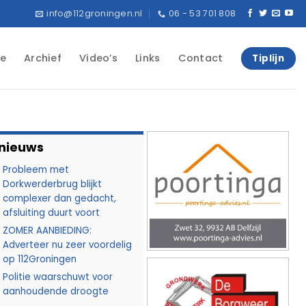
info@112groningen.nl
06 - 53 701 808
e
Archief
Video’s
Links
Contact
Tiplijn
 nieuws
Probleem met
Dorkwerderbrug blijkt
complexer dan gedacht,
afsluiting duurt voort
ZOMER AANBIEDING:
Adverteer nu zeer voordelig
op 112Groningen
Politie waarschuwt voor
aanhoudende droogte