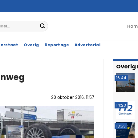
Hom
terstaat
Overig
Reportage
Advertorial
Overig
genweg
16:44
20 oktober 2016, 11:57
14:23
13:53