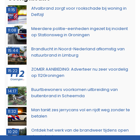
Afvalbrand zorgt voor rookschade bij woning in
11:15
Delfzijl
Meerdere politie-eenheden ingezet bij incident
11:08
op Stationsweg in Groningen
Brandlucht in Noord-Nederland afkomstig van
15:44
natuurbrand in Limburg
ZOMER AANBIEDING: Adverteer nu zeer voordelig
15:22
op 112Groningen
Buurtbewoners voorkomen uitbreiding van
14:17
buitenbrand in Scheemda
Man tankt zes jerrycans vol en rijdt weg zonder te
11:32
betalen
Ontdek het werk van de brandweer tijdens open
10:20
dag in Leek