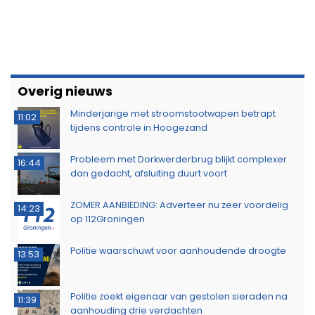
Overig nieuws
Minderjarige met stroomstootwapen betrapt
11:02
tijdens controle in Hoogezand
Probleem met Dorkwerderbrug blijkt complexer
16:44
dan gedacht, afsluiting duurt voort
ZOMER AANBIEDING: Adverteer nu zeer voordelig
14:23
op 112Groningen
Politie waarschuwt voor aanhoudende droogte
13:53
Politie zoekt eigenaar van gestolen sieraden na
11:39
aanhouding drie verdachten