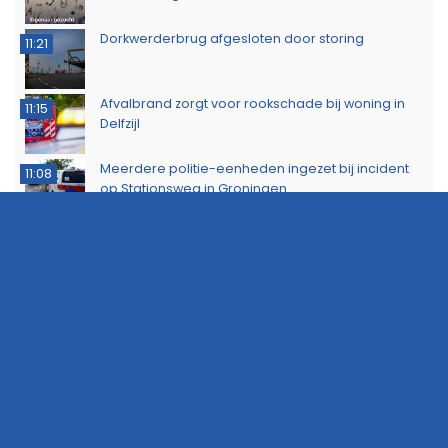
Dorkwerderbrug afgesloten door storing
11:21
Afvalbrand zorgt voor rookschade bij woning in
11:15
Delfzijl
Meerdere politie-eenheden ingezet bij incident
11:08
op Stationsweg in Groningen
Brandlucht in Noord-Nederland afkomstig van
15:44
natuurbrand in Limburg
Buurtbewoners voorkomen uitbreiding van
14:17
buitenbrand in Scheemda
Man tankt zes jerrycans vol en rijdt weg zonder te
11:32
betalen
Ontdek het werk van de brandweer tijdens open
10:20