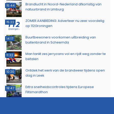
Brandlucht in Noord-Nederland afkomstig van
15:44
natuurbrand in Limburg
ZOMER AANBIEDING: Adverteer nu zeer voordelig
15:22
op 112Groningen
Buurtbewoners voorkomen uitbreiding van
14:17
buitenbrand in Scheemda
Man tankt zes jerrycans vol en rijdt weg zonder te
11:32
betalen
Ontdek het werk van de brandweer tijdens open
10:20
dag in Leek
Extra snelheidscontroles tijdens Europese
19:47
Flitsmarathon
Wandelaar ontdekt brand in Noordlaarderbos
19:17