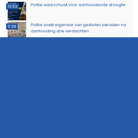
Politie waarschuwt voor aanhoudende droogte
13:53
Politie zoekt eigenaar van gestolen sieraden na
11:39
aanhouding drie verdachten
Dorkwerderbrug afgesloten door storing
11:21
Afvalbrand zorgt voor rookschade bij woning in
11:15
Delfzijl
Meerdere politie-eenheden ingezet bij incident
11:08
op Stationsweg in Groningen
Brandlucht in Noord-Nederland afkomstig van
15:44
natuurbrand in Limburg
Buurtbewoners voorkomen uitbreiding van
14:17
buitenbrand in Scheemda