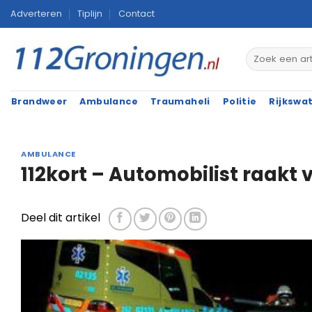
Ga
Adverteren
Tiplijn
Contact
naar
inhoud
Brandweer
Ambulance
Traumaheli
Politie
Rijkswa
AMBULANCE
112kort – Automobilist raakt
Deel dit artikel