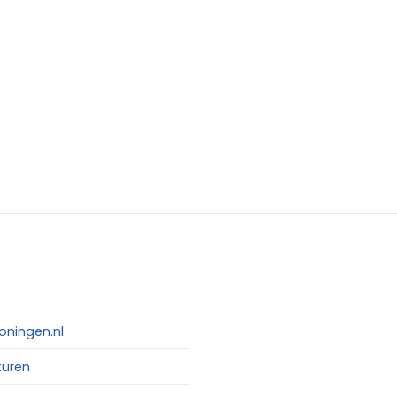
oningen.nl
turen