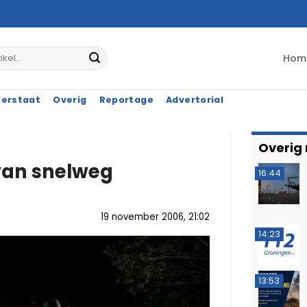
Hom
terstaat
Overig
Reportage
Advertorial
Overig
 van snelweg
16:44
19 november 2006, 21:02
14:23
13:53