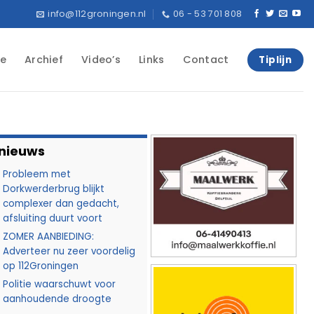
info@112groningen.nl
06 - 53 701 808
e
Archief
Video’s
Links
Contact
Tiplijn
 nieuws
Probleem met
Dorkwerderbrug blijkt
complexer dan gedacht,
afsluiting duurt voort
ZOMER AANBIEDING:
Adverteer nu zeer voordelig
op 112Groningen
Politie waarschuwt voor
aanhoudende droogte