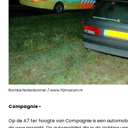
Romke Notenbomer / www.112marum.nl
Compagnie -
Op de A7 ter hoogte van Compagnie is een automobi
de weg geraakt. De automobilist die in de richting van