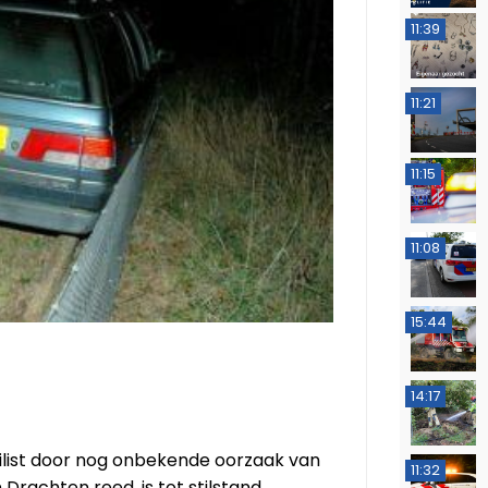
11:39
11:21
11:15
11:08
15:44
14:17
list door nog onbekende oorzaak van
11:32
 Drachten reed, is tot stilstand