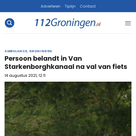
Ga
Adverteren
Tiplijn
Contact
naar
inhoud
AMBULANCE
,
GRONINGEN
Persoon belandt in Van
Starkenborghkanaal na val van fiets
14 augustus 2021, 12:11