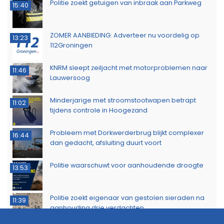
Politie zoekt getuigen van inbraak aan Parkweg
15:40
ZOMER AANBIEDING: Adverteer nu voordelig op
13:23
112Groningen
KNRM sleept zeiljacht met motorproblemen naar
11:46
Lauwersoog
Minderjarige met stroomstootwapen betrapt
11:02
tijdens controle in Hoogezand
Probleem met Dorkwerderbrug blijkt complexer
16:44
dan gedacht, afsluiting duurt voort
Politie waarschuwt voor aanhoudende droogte
13:53
Politie zoekt eigenaar van gestolen sieraden na
11:39
aanhouding drie verdachten