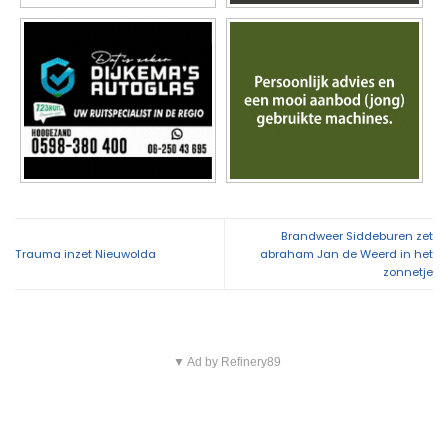
Brandweer Siddeburen zet
Trauma inzet Nieuwolda
abraham Jan de Weerd in het
zonnetje
▼ Ad by Refinery89