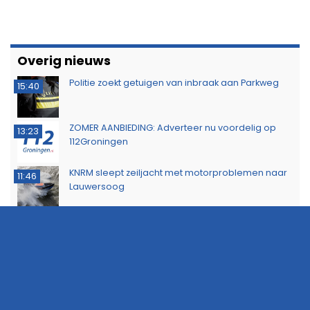
Overig nieuws
Politie zoekt getuigen van inbraak aan Parkweg
15:40
ZOMER AANBIEDING: Adverteer nu voordelig op
13:23
112Groningen
KNRM sleept zeiljacht met motorproblemen naar
11:46
Lauwersoog
Minderjarige met stroomstootwapen betrapt
11:02
tijdens controle in Hoogezand
Probleem met Dorkwerderbrug blijkt complexer
16:44
dan gedacht, afsluiting duurt voort
Politie waarschuwt voor aanhoudende droogte