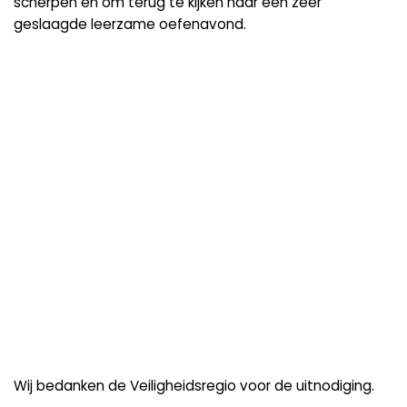
scherpen en om terug te kijken naar een zeer
geslaagde leerzame oefenavond.
Wij bedanken de Veiligheidsregio voor de uitnodiging.