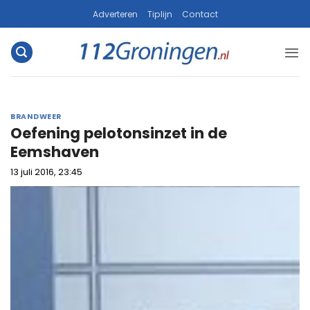
Ga
Adverteren
Tiplijn
Contact
naar
inhoud
BRANDWEER
Oefening pelotonsinzet in de
Eemshaven
13 juli 2016, 23:45