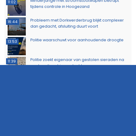
Minderjarige met stroomstootwapen betrapt
11:02
tijdens controle in Hoogezand
Probleem met Dorkwerderbrug blijkt complexer
16:44
dan gedacht, afsluiting duurt voort
Politie waarschuwt voor aanhoudende droogte
13:53
Politie zoekt eigenaar van gestolen sieraden na
11:39
aanhouding drie verdachten
Dorkwerderbrug afgesloten door storing
11:21
Afvalbrand zorgt voor rookschade bij woning in
11:15
Delfzijl
Meerdere politie-eenheden ingezet bij incident
11:08
op Stationsweg in Groningen