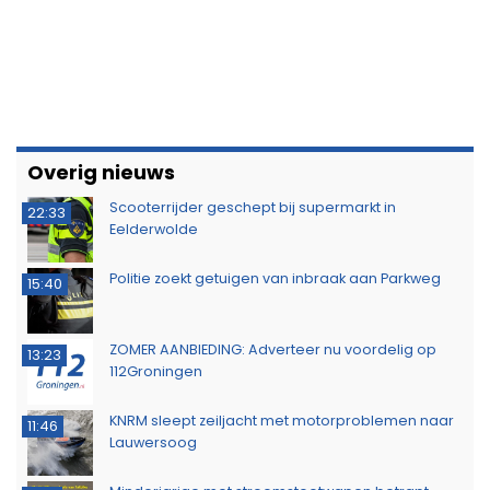
Overig nieuws
Scooterrijder geschept bij supermarkt in
22:33
Eelderwolde
Politie zoekt getuigen van inbraak aan Parkweg
15:40
ZOMER AANBIEDING: Adverteer nu voordelig op
13:23
112Groningen
KNRM sleept zeiljacht met motorproblemen naar
11:46
Lauwersoog