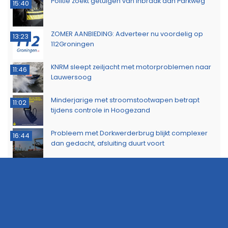
Politie zoekt getuigen van inbraak aan Parkweg
15:40
ZOMER AANBIEDING: Adverteer nu voordelig op
13:23
112Groningen
KNRM sleept zeiljacht met motorproblemen naar
11:46
Lauwersoog
Minderjarige met stroomstootwapen betrapt
11:02
tijdens controle in Hoogezand
Probleem met Dorkwerderbrug blijkt complexer
16:44
dan gedacht, afsluiting duurt voort
Politie waarschuwt voor aanhoudende droogte
13:53
Politie zoekt eigenaar van gestolen sieraden na
11:39
aanhouding drie verdachten