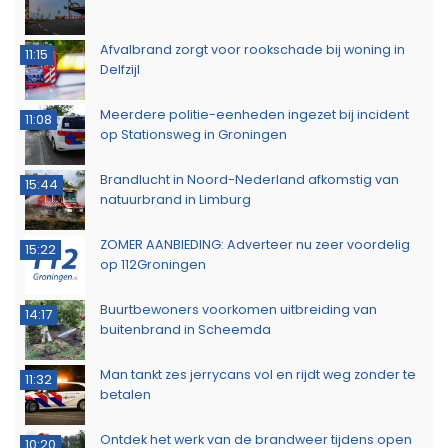
Afvalbrand zorgt voor rookschade bij woning in
11:15
Delfzijl
Meerdere politie-eenheden ingezet bij incident
11:08
op Stationsweg in Groningen
Brandlucht in Noord-Nederland afkomstig van
15:44
natuurbrand in Limburg
ZOMER AANBIEDING: Adverteer nu zeer voordelig
15:22
op 112Groningen
Buurtbewoners voorkomen uitbreiding van
14:17
buitenbrand in Scheemda
Man tankt zes jerrycans vol en rijdt weg zonder te
11:32
betalen
Ontdek het werk van de brandweer tijdens open
10:20