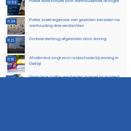
Politie waarschuwt voor aanhoudende droogte
13:53
Politie zoekt eigenaar van gestolen sieraden na
11:39
aanhouding drie verdachten
Dorkwerderbrug afgesloten door storing
11:21
Afvalbrand zorgt voor rookschade bij woning in
11:15
Delfzijl
Meerdere politie-eenheden ingezet bij incident
11:08
op Stationsweg in Groningen
Brandlucht in Noord-Nederland afkomstig van
15:44
natuurbrand in Limburg
Buurtbewoners voorkomen uitbreiding van
14:17
buitenbrand in Scheemda