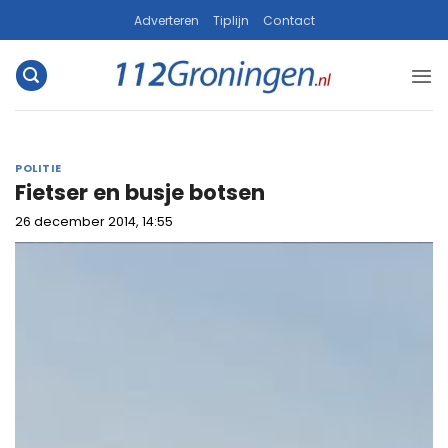
Ga
Adverteren
Tiplijn
Contact
naar
inhoud
POLITIE
Fietser en busje botsen
26 december 2014, 14:55