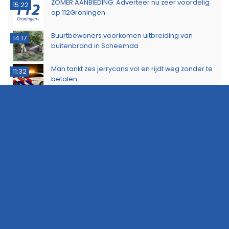
ZOMER AANBIEDING: Adverteer nu zeer voordelig
15:22
op 112Groningen
Buurtbewoners voorkomen uitbreiding van
14:17
buitenbrand in Scheemda
Man tankt zes jerrycans vol en rijdt weg zonder te
11:32
betalen
Ontdek het werk van de brandweer tijdens open
10:20
dag in Leek
Extra snelheidscontroles tijdens Europese
19:47
Flitsmarathon
Wandelaar ontdekt brand in Noordlaarderbos
19:17
Langste afstand ingekort op eerste dag van
16:15
Groningse 4Daagse vanwege de warmte