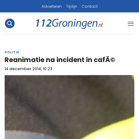
Ga
Adverteren
Tiplijn
Contact
naar
inhoud
POLITIE
Reanimatie na incident in cafÃ©
14 december 2014, 10:23