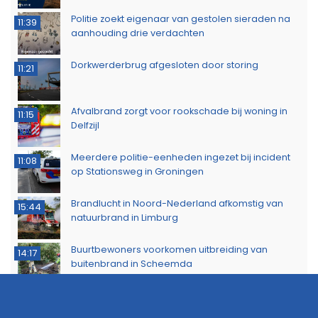
Politie zoekt eigenaar van gestolen sieraden na
11:39
aanhouding drie verdachten
Dorkwerderbrug afgesloten door storing
11:21
Afvalbrand zorgt voor rookschade bij woning in
11:15
Delfzijl
Meerdere politie-eenheden ingezet bij incident
11:08
op Stationsweg in Groningen
Brandlucht in Noord-Nederland afkomstig van
15:44
natuurbrand in Limburg
Buurtbewoners voorkomen uitbreiding van
14:17
buitenbrand in Scheemda
Man tankt zes jerrycans vol en rijdt weg zonder te
11:32
betalen