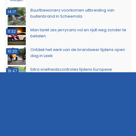
Buurtbewoners voorkomen uitbreiding van
14:17
buitenbrand in Scheemda
Man tankt zes jerrycans vol en rijdt weg zonder te
11:32
betalen
Ontdek het werk van de brandweer tijdens open
10:20
dag in Leek
Extra snelheidscontroles tijdens Europese
19:47
Flitsmarathon
Wandelaar ontdekt brand in Noordlaarderbos
19:17
Langste afstand ingekort op eerste dag van
16:15
Groningse 4Daagse vanwege de warmte
Boeren voeren actie tegen stikstofplannen op
22:49
viaduct A7 bij Hoogkerk