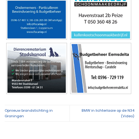
Opnieuw brandstichting in
BMW in lichterlaaie op de N34
Groningen
(Video)