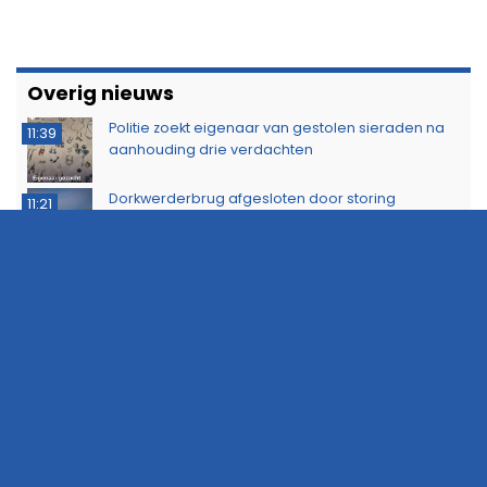
Buurtbewoners voorkomen uitbreiding van
14:17
buitenbrand in Scheemda
Man tankt zes jerrycans vol en rijdt weg zonder te
11:32
betalen
Ontdek het werk van de brandweer tijdens open
10:20
dag in Leek
Extra snelheidscontroles tijdens Europese
19:47
Flitsmarathon
Wandelaar ontdekt brand in Noordlaarderbos
19:17
Langste afstand ingekort op eerste dag van
16:15
Groningse 4Daagse vanwege de warmte