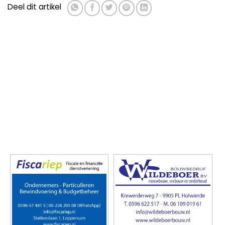
Albert Heijn blijft zeker tot eind
Brand bij pizzeria en eetcafe de
september dicht na instorting.
Rooie Kater
▼ Ad by Refinery89