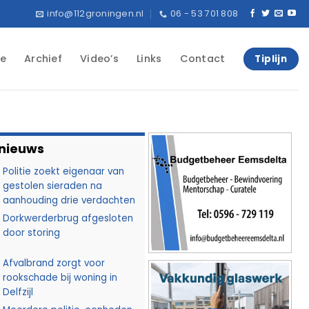
info@112groningen.nl
06 - 53 701 808
e
Archief
Video’s
Links
Contact
Tiplijn
 nieuws
Politie zoekt eigenaar van
gestolen sieraden na
aanhouding drie verdachten
Dorkwerderbrug afgesloten
door storing
Afvalbrand zorgt voor
rookschade bij woning in
Delfzijl