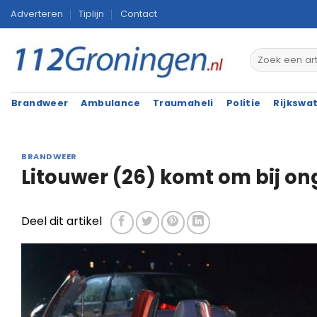
Ga
Adverteren
Tiplijn
Contact
naar
inhoud
Brandweer
Ambulance
Traumaheli
Politie
Rijkswa
BRANDWEER
Litouwer (26) komt om bij on
Deel dit artikel