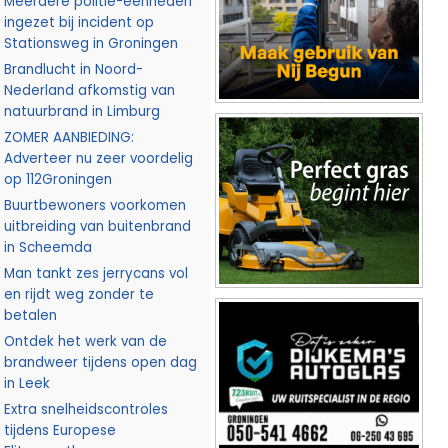
Meerdere politie-eenheden
ingezet bij incident op
Stationsweg in Groningen
Brandlucht in Noord-
Nederland afkomstig van
natuurbrand in Limburg
ZOMER AANBIEDING:
Adverteer nu zeer voordelig
op 112Groningen
Buurtbewoners voorkomen
uitbreiding van buitenbrand
in Scheemda
Man tankt zes jerrycans vol
en rijdt weg zonder te
betalen
Ontdek het werk van de
brandweer tijdens open dag
in Leek
Extra snelheidscontroles
tijdens Europese