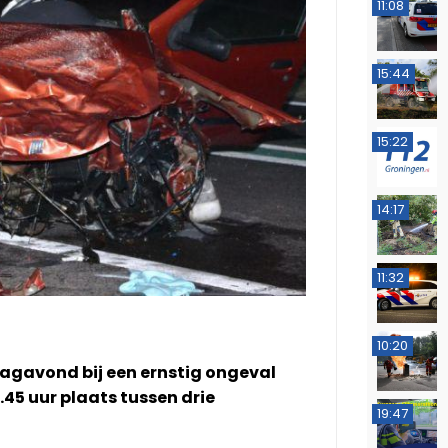
11:08
15:44
15:22
14:17
11:32
10:20
dagavond bij een ernstig ongeval
45 uur plaats tussen drie
19:47