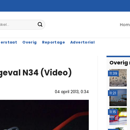
Hom
terstaat
Overig
Reportage
Advertorial
Overig
geval N34 (Video)
11:39
04 april 2013, 0:34
11:21
11:15