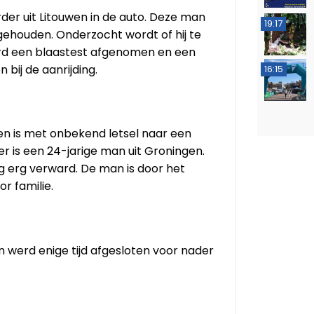
rder uit Litouwen in de auto. Deze man
19:17
gehouden. Onderzocht wordt of hij te
erd een blaastest afgenomen en een
 bij de aanrijding.
16:15
en is met onbekend letsel naar een
r is een 24-jarige man uit Groningen.
ng erg verward. De man is door het
 familie.
n werd enige tijd afgesloten voor nader