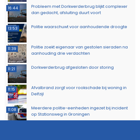
Probleem met Dorkwerderbrug blijkt complexer
16:44
dan gedacht, afsluiting duurt voort
Politie waarschuwt voor aanhoudende droogte
13:53
Politie zoekt eigenaar van gestolen sieraden na
11:39
aanhouding drie verdachten
Dorkwerderbrug afgesloten door storing
11:21
Afvalbrand zorgt voor rookschade bij woning in
11:15
Delfzijl
Meerdere politie-eenheden ingezet bij incident
11:08
op Stationsweg in Groningen
Brandlucht in Noord-Nederland afkomstig van
15:44
natuurbrand in Limburg