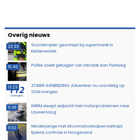
Overig nieuws
Scooterrijder geschept bij supermarkt in
22:33
Eelderwolde
Politie zoekt getuigen van inbraak aan Parkweg
15:40
ZOMER AANBIEDING: Adverteer nu voordelig op
13:23
112Groningen
KNRM sleept zeiljacht met motorproblemen naar
11:46
Lauwersoog
Minderjarige met stroomstootwapen betrapt
11:02
tijdens controle in Hoogezand