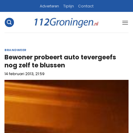
Ga
Adverteren
Tiplijn
Contact
naar
inhoud
BRANDWEER
Bewoner probeert auto tevergeefs
nog zelf te blussen
14 februari 2013, 21:59