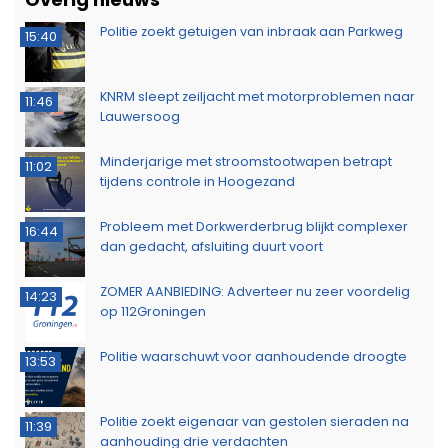
Politie zoekt getuigen van inbraak aan Parkweg
15:40
KNRM sleept zeiljacht met motorproblemen naar
11:46
Lauwersoog
Minderjarige met stroomstootwapen betrapt
11:02
tijdens controle in Hoogezand
Probleem met Dorkwerderbrug blijkt complexer
16:44
dan gedacht, afsluiting duurt voort
ZOMER AANBIEDING: Adverteer nu zeer voordelig
14:23
op 112Groningen
Politie waarschuwt voor aanhoudende droogte
13:53
Politie zoekt eigenaar van gestolen sieraden na
11:39
aanhouding drie verdachten