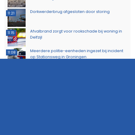
Dorkwerderbrug afgesloten door storing
11:21
Afvalbrand zorgt voor rookschade bij woning in
11:15
Delfzijl
Meerdere politie-eenheden ingezet bij incident
11:08
op Stationsweg in Groningen
Brandlucht in Noord-Nederland afkomstig van
15:44
natuurbrand in Limburg
Buurtbewoners voorkomen uitbreiding van
14:17
buitenbrand in Scheemda