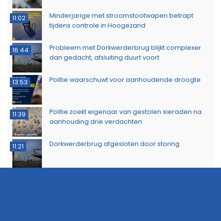
Minderjarige met stroomstootwapen betrapt
11:02
tijdens controle in Hoogezand
Probleem met Dorkwerderbrug blijkt complexer
16:44
dan gedacht, afsluiting duurt voort
Politie waarschuwt voor aanhoudende droogte
13:53
Politie zoekt eigenaar van gestolen sieraden na
11:39
aanhouding drie verdachten
Dorkwerderbrug afgesloten door storing
11:21
Afvalbrand zorgt voor rookschade bij woning in
11:15
Delfzijl
Meerdere politie-eenheden ingezet bij incident
11:08
op Stationsweg in Groningen