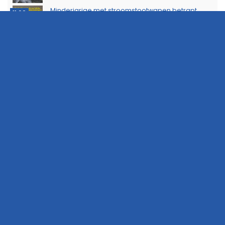
Minderjarige met stroomstootwapen betrapt
11:02
tijdens controle in Hoogezand
Probleem met Dorkwerderbrug blijkt complexer
16:44
dan gedacht, afsluiting duurt voort
Politie waarschuwt voor aanhoudende droogte
13:53
Politie zoekt eigenaar van gestolen sieraden na
11:39
aanhouding drie verdachten
Dorkwerderbrug afgesloten door storing
11:21
Afvalbrand zorgt voor rookschade bij woning in
11:15
Delfzijl
Meerdere politie-eenheden ingezet bij incident
11:08
op Stationsweg in Groningen