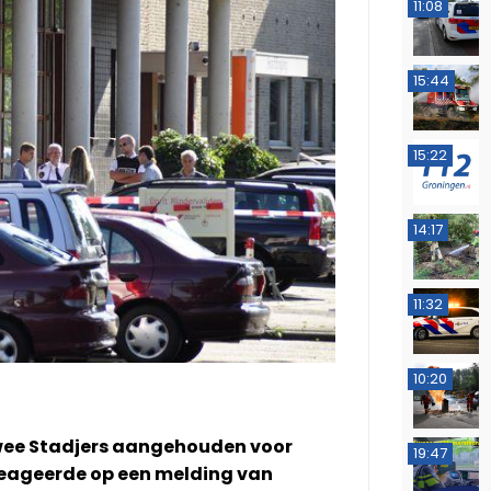
11:08
15:44
15:22
14:17
11:32
10:20
wee Stadjers aangehouden voor
19:47
 reageerde op een melding van