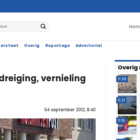
Hom
terstaat
Overig
Reportage
Advertorial
Overig
reiging, vernieling
11:39
11:21
04 september 2012, 8:40
11:15