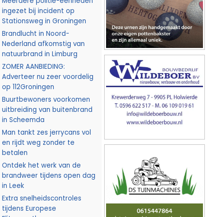
Meerdere politie-eenheden
ingezet bij incident op
Stationsweg in Groningen
Brandlucht in Noord-
Nederland afkomstig van
natuurbrand in Limburg
ZOMER AANBIEDING:
Adverteer nu zeer voordelig
op 112Groningen
Buurtbewoners voorkomen
uitbreiding van buitenbrand
in Scheemda
Man tankt zes jerrycans vol
en rijdt weg zonder te
betalen
Ontdek het werk van de
brandweer tijdens open dag
in Leek
Extra snelheidscontroles
tijdens Europese