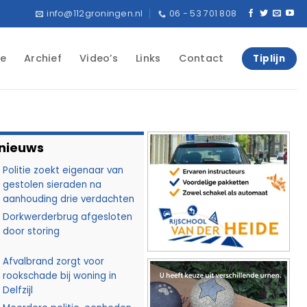
info@112groningen.nl
06 - 53 701 808
e
Archief
Video’s
Links
Contact
Tiplijn
 nieuws
Politie zoekt eigenaar van
gestolen sieraden na
aanhouding drie verdachten
Dorkwerderbrug afgesloten
door storing
Afvalbrand zorgt voor
rookschade bij woning in
Delfzijl