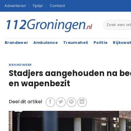
Ga
Adverteren
Tiplijn
Contact
naar
inhoud
Brandweer
Ambulance
Traumaheli
Politie
Rijkswa
BRANDWEER
Stadjers aangehouden na bed
en wapenbezit
Deel dit artikel