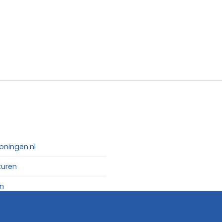
oningen.nl
turen
n