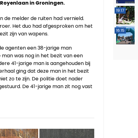
 Royenlaan in Groningen.
19:17
 de melder de ruiten had vernield.
broer. Het duo had afgesproken om het
16:15
ezit zijn van wapens.
e agenten een 38-jarige man
man was nog in het bezit van een
ere 41-jarige man is aangehouden bij
rhaal ging dat deze man in het bezit
et zo te zijn. De politie doet nader
gestuurd. De 41-jarige man zit nog vast