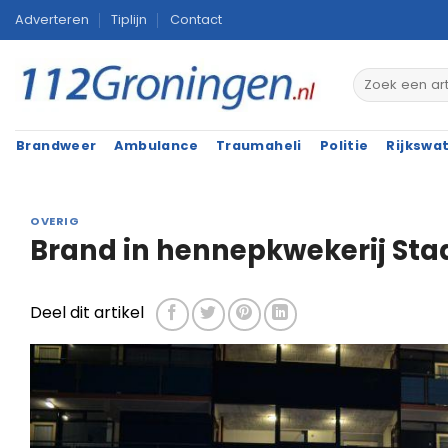
Ga
Adverteren
Tiplijn
Contact
naar
inhoud
Brandweer
Ambulance
Traumaheli
Politie
Rijkswa
OVERIG
Brand in hennepkwekerij St
Deel dit artikel