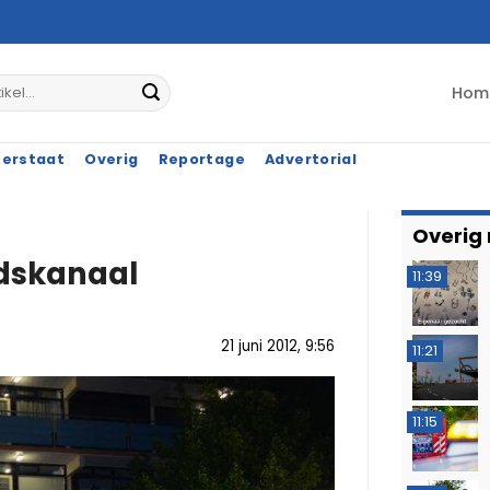
Hom
terstaat
Overig
Reportage
Advertorial
Overig
adskanaal
11:39
21 juni 2012, 9:56
11:21
11:15