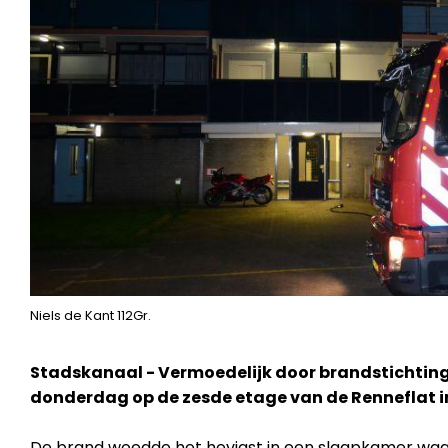
Niels de Kant 112Gr.
Stadskanaal - Vermoedelijk door brandstichtin
donderdag op de zesde etage van de Renneflat i
De brand woedde het hevigst in een slaapkamer waa