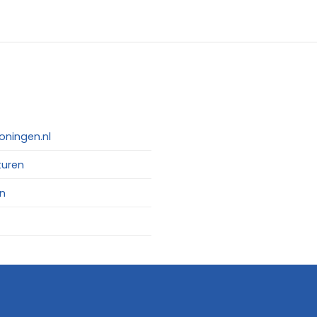
oningen.nl
turen
n