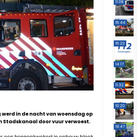
11:08
15:44
15:22
14:17
11:32
10:20
g werd in de nacht van woensdag op
n Stadskanaal door vuur verwoest.
19:47
r een hennepkwekerij in opbouw bleek