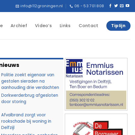
info@112groningen.nl
06 - 53 701 808
e
Archief
Video’s
Links
Contact
Tiplijn
 nieuws
Politie zoekt eigenaar van
gestolen sieraden na
aanhouding drie verdachten
Dorkwerderbrug afgesloten
door storing
Afvalbrand zorgt voor
rookschade bij woning in
Delfzijl