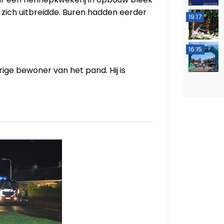
 zich uitbreidde. Buren hadden eerder
19:17
16:15
ige bewoner van het pand. Hij is