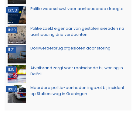
Overig nieuws
Persoon per ambulance afgevoerd na incident
22:42
aan Plutolaan in Groningen
Scooterrijder geschept bij supermarkt in
22:33
Eelderwolde
Politie zoekt getuigen van inbraak aan Parkweg
15:40
ZOMER AANBIEDING: Adverteer nu voordelig op
13:23
112Groningen