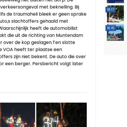
verkeersongeval met beknelling. Bij
19:17
fs de traumaheli bleek er geen sprake
auto,s slachtoffers gehaald met
Waarschijnlijk heeft de automobilist
16:15
kt die uit de richting van Muntendam
r over de kop geslagen.Ten slotte
e VOA heeft ter plaatse een
fers zijn niet bekent. De auto die over
or een berger. Persbericht volgt later