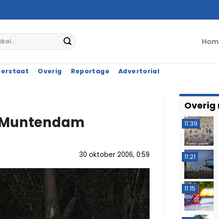
Hom
terstaat
Overig
Reportage
Advertorial
Overig
j Muntendam
11:39
30 oktober 2006, 0:59
11:21
11:15