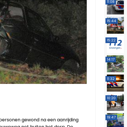
11:08
15:44
15:22
14:17
11:32
10:20
19:47
personen gewond na een aanrijding
ieuweweg net buiten het dorp. De