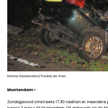
Dennie Gaasendam/ Freddy de Vries
Muntendam -
Zondagavond omstreeks 17.30 raakten er meerdere 
tussen 2 auto,s bij Muntendam. Dit gebeurde op de N