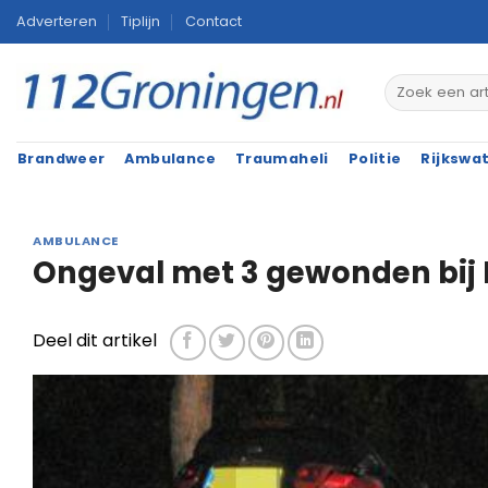
Ga
Adverteren
Tiplijn
Contact
naar
inhoud
Brandweer
Ambulance
Traumaheli
Politie
Rijkswa
AMBULANCE
Ongeval met 3 gewonden bi
Deel dit artikel