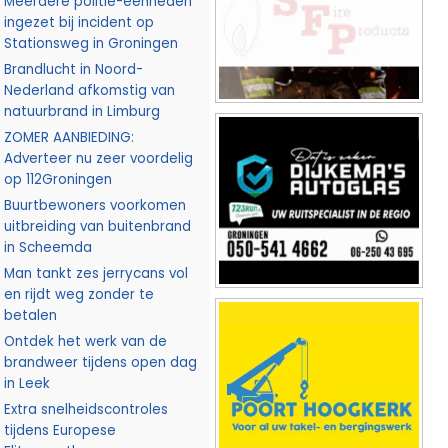
Meerdere politie-eenheden
ingezet bij incident op
Stationsweg in Groningen
Brandlucht in Noord-
Nederland afkomstig van
natuurbrand in Limburg
ZOMER AANBIEDING:
Adverteer nu zeer voordelig
op 112Groningen
Buurtbewoners voorkomen
uitbreiding van buitenbrand
in Scheemda
Man tankt zes jerrycans vol
en rijdt weg zonder te
betalen
Ontdek het werk van de
brandweer tijdens open dag
in Leek
Extra snelheidscontroles
tijdens Europese