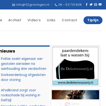
info@112groningen.nl
06 - 53 701 808
e
Archief
Video’s
Links
Contact
Tiplijn
 nieuws
Politie zoekt eigenaar van
gestolen sieraden na
aanhouding drie verdachten
Dorkwerderbrug afgesloten
door storing
Afvalbrand zorgt voor
rookschade bij woning in
Delfzijl