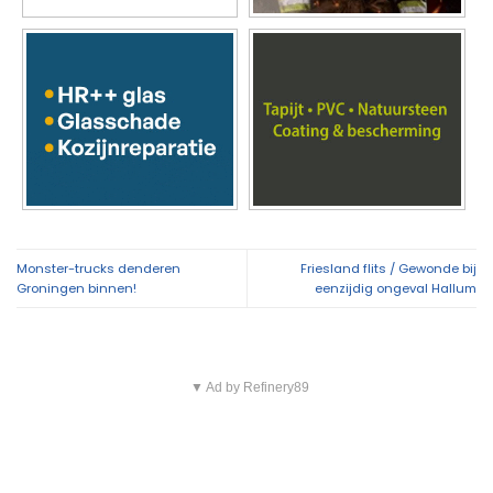
Monster-trucks denderen
Friesland flits / Gewonde bij
Groningen binnen!
eenzijdig ongeval Hallum
▼ Ad by Refinery89