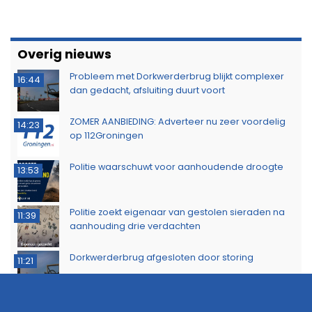
Overig nieuws
Probleem met Dorkwerderbrug blijkt complexer
16:44
dan gedacht, afsluiting duurt voort
ZOMER AANBIEDING: Adverteer nu zeer voordelig
14:23
op 112Groningen
Politie waarschuwt voor aanhoudende droogte
13:53
Politie zoekt eigenaar van gestolen sieraden na
11:39
aanhouding drie verdachten
Dorkwerderbrug afgesloten door storing
11:21
Afvalbrand zorgt voor rookschade bij woning in
11:15