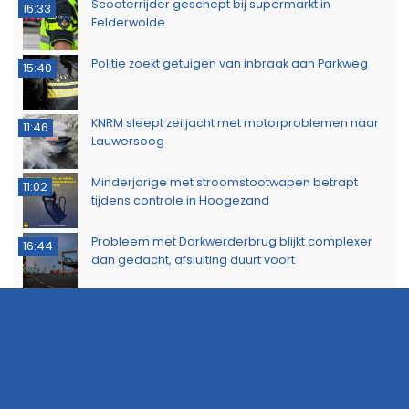
Scooterrijder geschept bij supermarkt in
16:33
Eelderwolde
Politie zoekt getuigen van inbraak aan Parkweg
15:40
KNRM sleept zeiljacht met motorproblemen naar
11:46
Lauwersoog
Minderjarige met stroomstootwapen betrapt
11:02
tijdens controle in Hoogezand
Probleem met Dorkwerderbrug blijkt complexer
16:44
dan gedacht, afsluiting duurt voort
Politie waarschuwt voor aanhoudende droogte
13:53
Politie zoekt eigenaar van gestolen sieraden na
11:39
aanhouding drie verdachten