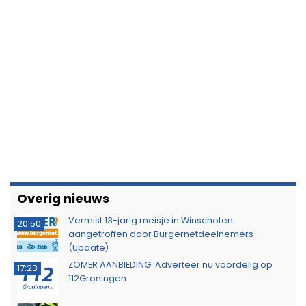
Overig nieuws
Vermist 13-jarig meisje in Winschoten
20:50
aangetroffen door Burgernetdeelnemers
(Update)
ZOMER AANBIEDING: Adverteer nu voordelig op
17:23
112Groningen