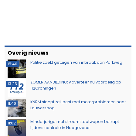
Overig nieuws
Politie zoekt getuigen van inbraak aan Parkweg
15:40
ZOMER AANBIEDING: Adverteer nu voordelig op
13:23
112Groningen
KNRM sleept zeiljacht met motorproblemen naar
11:46
Lauwersoog
Minderjarige met stroomstootwapen betrapt
11:02
tijdens controle in Hoogezand