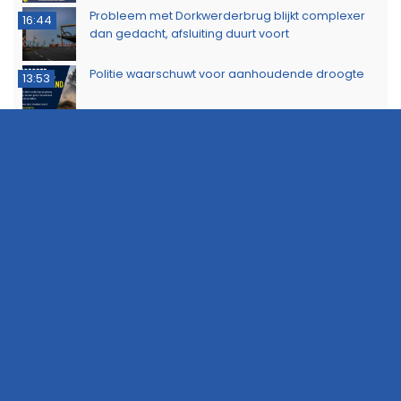
Probleem met Dorkwerderbrug blijkt complexer
16:44
dan gedacht, afsluiting duurt voort
Politie waarschuwt voor aanhoudende droogte
13:53
Politie zoekt eigenaar van gestolen sieraden na
11:39
aanhouding drie verdachten
Dorkwerderbrug afgesloten door storing
11:21
Afvalbrand zorgt voor rookschade bij woning in
11:15
Delfzijl
Meerdere politie-eenheden ingezet bij incident
11:08
op Stationsweg in Groningen
Brandlucht in Noord-Nederland afkomstig van
15:44
natuurbrand in Limburg