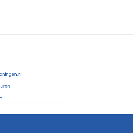
oningen.nl
turen
n