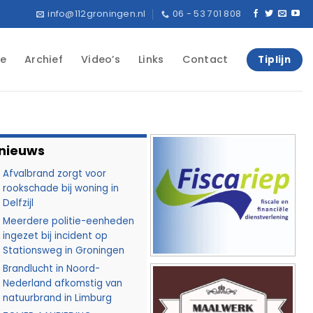
info@112groningen.nl
06 - 53 701 808
e
Archief
Video’s
Links
Contact
Tiplijn
 nieuws
Afvalbrand zorgt voor
rookschade bij woning in
Delfzijl
Meerdere politie-eenheden
ingezet bij incident op
Stationsweg in Groningen
Brandlucht in Noord-
Nederland afkomstig van
natuurbrand in Limburg