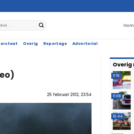
Hom
terstaat
Overig
Reportage
Advertorial
Overig
deo)
11:15
25 februari 2012, 23:54
11:08
15:44