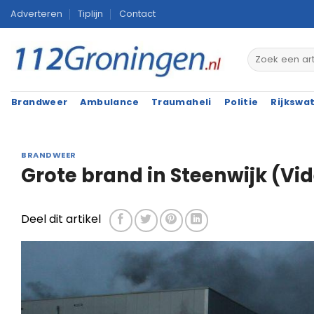
Ga
Adverteren
Tiplijn
Contact
naar
inhoud
Brandweer
Ambulance
Traumaheli
Politie
Rijkswa
BRANDWEER
Grote brand in Steenwijk (Vi
Deel dit artikel