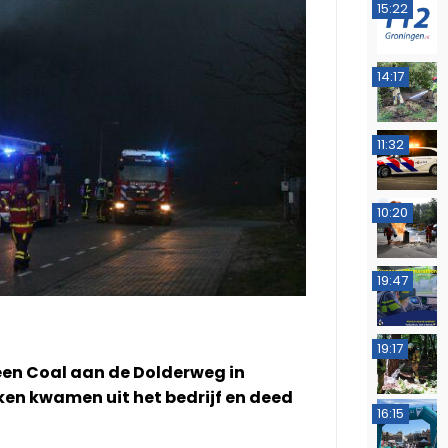
15:22
14:17
11:32
10:20
19:47
19:17
reen Coal aan de Dolderweg in
en kwamen uit het bedrijf en deed
16:15