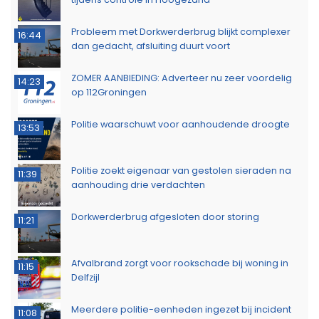
Probleem met Dorkwerderbrug blijkt complexer
16:44
dan gedacht, afsluiting duurt voort
ZOMER AANBIEDING: Adverteer nu zeer voordelig
14:23
op 112Groningen
Politie waarschuwt voor aanhoudende droogte
13:53
Politie zoekt eigenaar van gestolen sieraden na
11:39
aanhouding drie verdachten
Dorkwerderbrug afgesloten door storing
11:21
Afvalbrand zorgt voor rookschade bij woning in
11:15
Delfzijl
Meerdere politie-eenheden ingezet bij incident
11:08