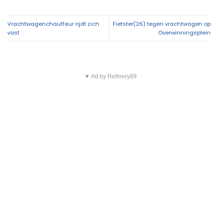
Vrachtwagenchauffeur rijdt zich
Fietster(26) tegen vrachtwagen op
vast
Overwinningsplein
▼ Ad by Refinery89