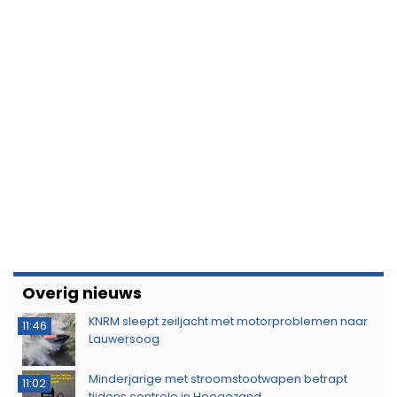
Overig nieuws
KNRM sleept zeiljacht met motorproblemen naar
11:46
Lauwersoog
Minderjarige met stroomstootwapen betrapt
11:02
tijdens controle in Hoogezand