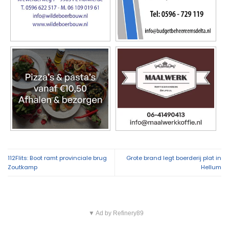
112Flits: Boot ramt provinciale brug
Grote brand legt boerderij plat in
Zoutkamp
Hellum
▼ Ad by Refinery89