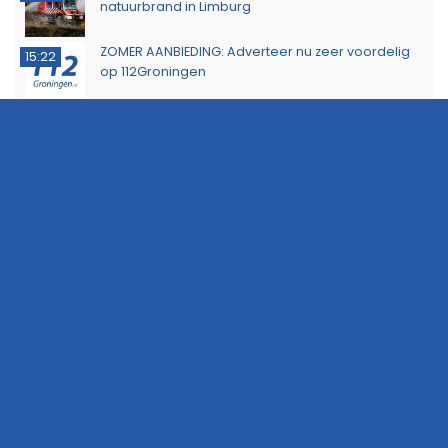
natuurbrand in Limburg
ZOMER AANBIEDING: Adverteer nu zeer voordelig
15:22
op 112Groningen
Buurtbewoners voorkomen uitbreiding van
14:17
buitenbrand in Scheemda
Man tankt zes jerrycans vol en rijdt weg zonder te
11:32
betalen
Ontdek het werk van de brandweer tijdens open
10:20
dag in Leek
Extra snelheidscontroles tijdens Europese
19:47
Flitsmarathon
Wandelaar ontdekt brand in Noordlaarderbos
19:17
Langste afstand ingekort op eerste dag van
16:15