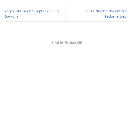
Regio Flits: Sar helikopter R-03 in
112Flits: Snelheidscontrole
Dokkum
Bedumerweg
▼ Ad by Refinery89