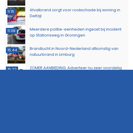
Afvalbrand zorgt voor rookschade bij woning in
11:15
Delfzijl
Meerdere politie-eenheden ingezet bij incident
11:08
op Stationsweg in Groningen
Brandlucht in Noord-Nederland afkomstig van
15:44
natuurbrand in Limburg
ZOMER AANBIEDING: Adverteer nu zeer voordelig
15:22
op 112Groningen
Buurtbewoners voorkomen uitbreiding van
14:17
buitenbrand in Scheemda
Man tankt zes jerrycans vol en rijdt weg zonder te
11:32
betalen
Ontdek het werk van de brandweer tijdens open
10:20
dag in Leek