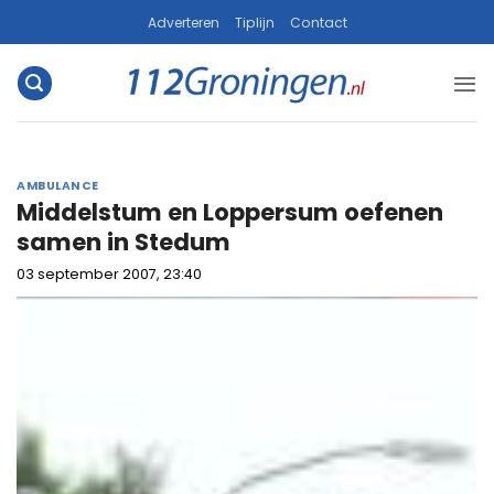
Ga
Adverteren
Tiplijn
Contact
naar
inhoud
AMBULANCE
Middelstum en Loppersum oefenen
samen in Stedum
03 september 2007, 23:40